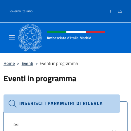
Salta al contenuto
IT
ES
Governo Italiano
Intestazione sito, social e menù
Ambasciata d'Italia Madrid
Il sito ufficiale dell'Ambasciata d'Italia a Ma
Home
>
Eventi
>
Eventi in programma
Eventi in programma
INSERISCI I PARAMETRI DI RICERCA
Dal