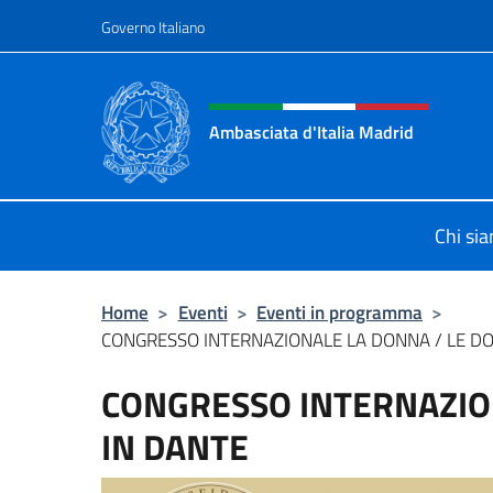
Salta al contenuto
Governo Italiano
Intestazione sito, social 
Ambasciata d'Italia Madrid
Il sito ufficiale dell'Ambasciata d'It
Chi si
Home
>
Eventi
>
Eventi in programma
>
CONGRESSO INTERNAZIONALE LA DONNA / LE D
CONGRESSO INTERNAZIO
IN DANTE