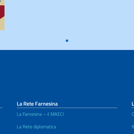
La Rete Farnesina
L
La Farnesina – il MAECI
C
La Rete diplomatica
I