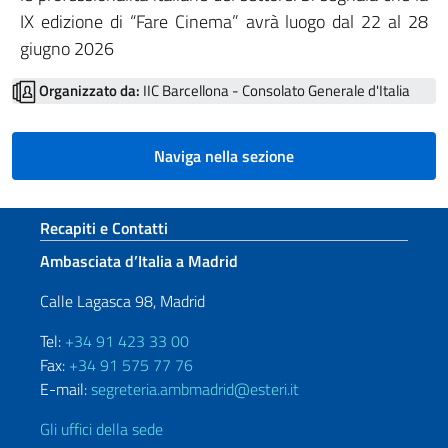
IX edizione di “Fare Cinema” avrà luogo dal 22 al 28
giugno 2026
Organizzato da:
IIC Barcellona - Consolato Generale d'Italia
Naviga nella sezione
Sezione footer
Recapiti e Contatti
Ambasciata d’Italia a Madrid
Calle Lagasca 98, Madrid
Tel:
+34 91 423 33 00
Fax:
+34 91 575 77 76
E-mail:
segreteria.ambmadrid@esteri.it
Gli uffici della sede