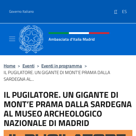
Salta al contenuto
IT
ES
Governo Italiano
Intestazione sito, social e menù
Ambasciata d'Italia Madrid
Il sito ufficiale dell'Ambasciata d'Italia a Ma
Home
>
Eventi
>
Eventi in programma
>
IL PUGILATORE. UN GIGANTE DI MONT’E PRAMA DALLA
SARDEGNA AL...
IL PUGILATORE. UN GIGANTE DI
MONT’E PRAMA DALLA SARDEGNA
AL MUSEO ARCHEOLOGICO
NAZIONALE DI MADRID