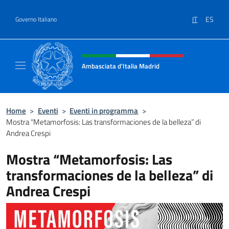
Salta al contenuto
IT
ES
Governo Italiano
Intestazione sito, social e menù
Ambasciata d'Italia Madrid
Il sito ufficiale dell'Ambasciata d'Italia a Ma
Home
>
Eventi
>
Eventi in programma
>
Mostra “Metamorfosis: Las transformaciones de la belleza” di
Andrea Crespi
Mostra “Metamorfosis: Las
transformaciones de la belleza” di
Andrea Crespi