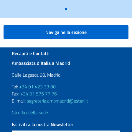
Naviga nella sezione
Sezione footer
Recapiti e Contatti
Ambasciata d’Italia a Madrid
Calle Lagasca 98, Madrid
Tel:
+34 91 423 33 00
Fax:
+34 91 575 77 76
E-mail:
segreteria.ambmadrid@esteri.it
Gli uffici della sede
Iscriviti alla nostra Newsletter