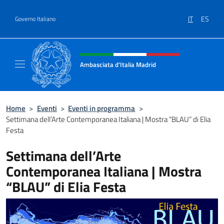
Salta al contenuto
IT
ES
Governo Italiano
Intestazione sito, social e menù
Ambasciata d'Italia Madrid
Il sito ufficiale dell'Ambasciata d'Italia a Ma
Home
>
Eventi
>
Eventi in programma
>
Settimana dell’Arte Contemporanea Italiana | Mostra “BLAU” di Elia
Festa
Settimana dell’Arte
Contemporanea Italiana | Mostra
“BLAU” di Elia Festa