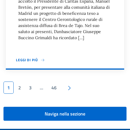
accolto il Presidente di Caritas España, Manuel
Bretón, per presentare alla comunità italiana di
Madrid un progetto di beneficenza teso a
sostenere il Centro Gerontologico rurale di
assistenza diffusa di Brea de Tajo. Nel suo
saluto ai presenti, l’Ambasciatore Giuseppe
Buccino Grimaldi ha ricordato […]
LEGGI DI PIÙ
Paginazione
Pagina successiva
1
2
3
…
46
Naviga nella sezione