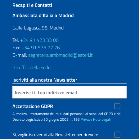
Sezione footer
Recapiti e Contatti
Ambasciata d’Italia a Madrid
Calle Lagasca 98, Madrid
Tel:
+34 91 423 33 00
Fax:
+34 91 575 77 76
E-mail:
segreteria.ambmadrid@esteri.it
Gli uffici della sede
Iscriviti alla nostra Newsletter
Inserisci la tua email
Accettazione GDPR
Autorizzo il trattamento dei miei dati personali ai sensi del GDPR e del
Decreto Legislativo 30 giugno 2003, n.196
Privacy
Note Legali
Sì, voglio iscrivermi alla Newsletter per ricevere