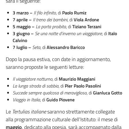
sarà il seguente:
3 marzo –
Il filo infinito
, di
Paolo Rumiz
7 aprile –
Il treno dei bambini
, di
Viola Ardone
5 maggio –
La porta proibita
, di
Tiziano Terzani
3 giugno –
Se una notte d’inverno un viaggiatore
, di
Italo
Calvino
7 luglio –
Seta
, di
Alessandro Baricco
Dopo la pausa estiva, con date in aggiornamento,
saranno proposte le seguenti letture:
Il viaggiatore notturno
, di
Maurizio Maggiani
La lunga strada di sabbia
, di
Pier Paolo Pasolini
Succede sempre qualcosa di meraviglioso
, di
Gianluca Gotto
Viaggio in Italia
, di
Guido Piovene
Le
Tertulias italiane
saranno strettamente collegate
alla programmazione culturale dell’Istituto: il mese di
maggio
, dedicato alla poesia, sarà accompagnato dalla