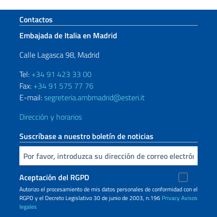
Sezione footer
Contactos
Embajada de Italia en Madrid
Calle Lagasca 98, Madrid
Tel:
+34 91 423 33 00
Fax:
+34 91 575 77 76
E-mail:
segreteria.ambmadrid@esteri.it
Dirección y horarios
Suscríbase a nuestro boletín de noticias
Inserta tu correo electronico
Aceptación del RGPD
Autorizo ​​el procesamiento de mis datos personales de conformidad con el
RGPD y el Decreto Legislativo 30 de junio de 2003, n.196
Privacy
Avisos
legales