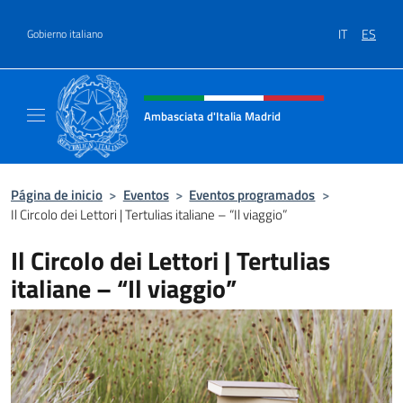
Saltar al contenido
IT
ES
Gobierno italiano
Encabezado del sitio web, redes
Ambasciata d'Italia Madrid
Il sito ufficiale dell'Ambasciata d'Italia a Ma
Página de inicio
>
Eventos
>
Eventos programados
>
Il Circolo dei Lettori | Tertulias italiane – “Il viaggio”
Il Circolo dei Lettori | Tertulias
italiane – “Il viaggio”