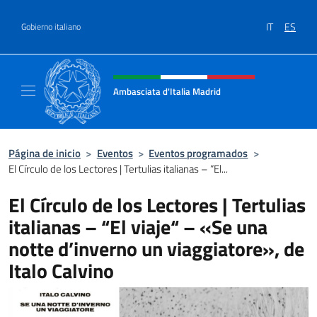
Saltar al contenido
IT
ES
Gobierno italiano
Encabezado del sitio web, redes
Ambasciata d'Italia Madrid
Il sito ufficiale dell'Ambasciata d'Italia a Ma
Página de inicio
>
Eventos
>
Eventos programados
>
El Círculo de los Lectores | Tertulias italianas – “El...
El Círculo de los Lectores | Tertulias
italianas – “El viaje“ – «Se una
notte d’inverno un viaggiatore», de
Italo Calvino