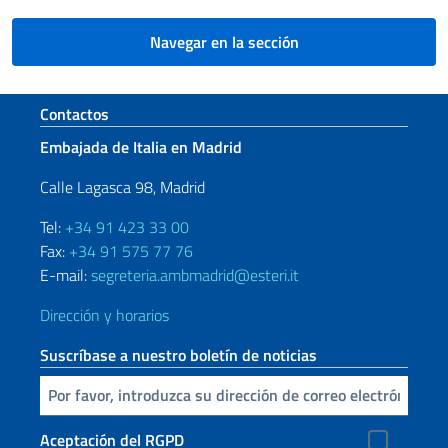
Navegar en la sección
Sezione footer
Contactos
Embajada de Italia en Madrid
Calle Lagasca 98, Madrid
Tel:
+34 91 423 33 00
Fax:
+34 91 575 77 76
E-mail:
segreteria.ambmadrid@esteri.it
Dirección y horarios
Suscríbase a nuestro boletín de noticias
Inserta tu correo electronico
Aceptación del RGPD