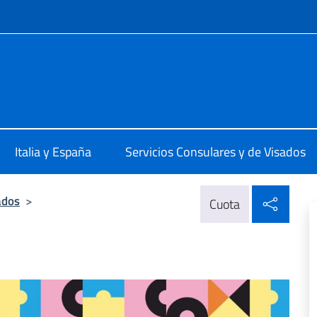
 redes sociales y menú
alia a Madrid
Italia y España
Servicios Consulares y de Visados
Compa
ados
>
Cuota