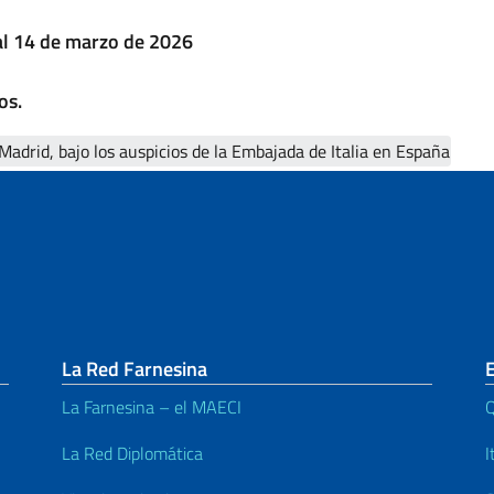
 al 14 de marzo de 2026
os.
 Madrid, bajo los auspicios de la Embajada de Italia en España
La Red Farnesina
E
La Farnesina – el MAECI
Q
La Red Diplomática
I