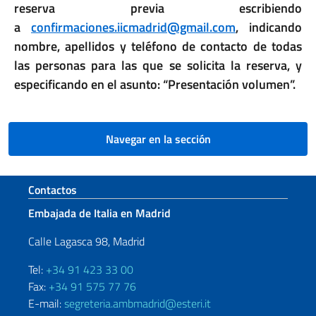
reserva previa escribiendo
a
confirmaciones.iicmadrid@gmail.com
, indicando
nombre, apellidos y teléfono de contacto de todas
las personas para las que se solicita la reserva, y
especificando en el asunto: “Presentación volumen”.
Navegar en la sección
Sezione footer
Contactos
Embajada de Italia en Madrid
Calle Lagasca 98, Madrid
Tel:
+34 91 423 33 00
Fax:
+34 91 575 77 76
E-mail:
segreteria.ambmadrid@esteri.it