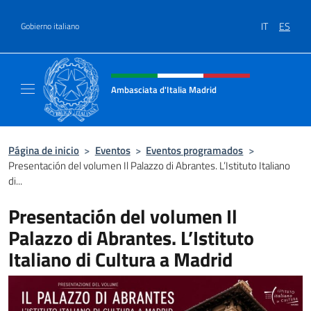
Saltar al contenido
IT
ES
Gobierno italiano
Encabezado del sitio web, redes
Ambasciata d'Italia Madrid
Il sito ufficiale dell'Ambasciata d'Italia a Ma
Página de inicio
>
Eventos
>
Eventos programados
>
Presentación del volumen Il Palazzo di Abrantes. L’Istituto Italiano
di...
Presentación del volumen Il
Palazzo di Abrantes. L’Istituto
Italiano di Cultura a Madrid