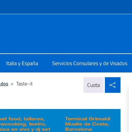
 redes sociales y menú
alia a Madrid
Italia y España
Servicios Consulares y de Visados
Compa
ados
>
Taste-it
Cuota