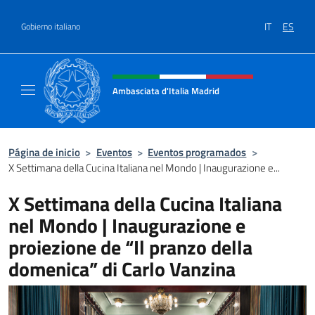
Saltar al contenido
IT
ES
Gobierno italiano
Encabezado del sitio web, redes
Ambasciata d'Italia Madrid
Il sito ufficiale dell'Ambasciata d'Italia a Ma
Página de inicio
>
Eventos
>
Eventos programados
>
X Settimana della Cucina Italiana nel Mondo | Inaugurazione e...
X Settimana della Cucina Italiana
nel Mondo | Inaugurazione e
proiezione de “Il pranzo della
domenica” di Carlo Vanzina