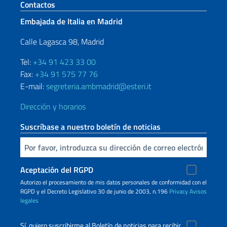
Sezione footer
Contactos
Embajada de Italia en Madrid
Calle Lagasca 98, Madrid
Tel:
+34 91 423 33 00
Fax:
+34 91 575 77 76
E-mail:
segreteria.ambmadrid@esteri.it
Dirección y horarios
Suscríbase a nuestro boletín de noticias
Inserta tu correo electronico
Aceptación del RGPD
Autorizo ​​el procesamiento de mis datos personales de conformidad con el
RGPD y el Decreto Legislativo 30 de junio de 2003, n.196
Privacy
Avisos
legales
Sí, quiero suscribirme al Boletín de noticias para recibir