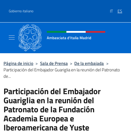
Saltar al contenido
IT
ES
Gobierno italiano
Encabezado del sitio web, redes
Ambasciata d'Italia Madrid
Il sito ufficiale dell'Ambasciata d'Italia a Ma
Página de inicio
>
Sala de Prensa
>
De la embajada
>
Participación del Embajador Guariglia en la reunión del Patronato
de...
Participación del Embajador
Guariglia en la reunión del
Patronato de la Fundación
Academia Europea e
Iberoamericana de Yuste