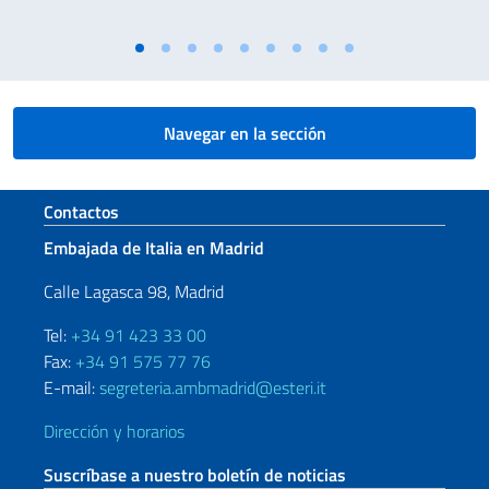
Navegar en la sección
Sezione footer
Contactos
Embajada de Italia en Madrid
Calle Lagasca 98, Madrid
Tel:
+34 91 423 33 00
Fax:
+34 91 575 77 76
E-mail:
segreteria.ambmadrid@esteri.it
Dirección y horarios
Suscríbase a nuestro boletín de noticias