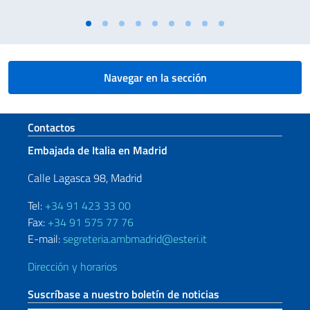
Navegar en la sección
Sezione footer
Contactos
Embajada de Italia en Madrid
Calle Lagasca 98, Madrid
Tel:
+34 91 423 33 00
Fax:
+34 91 575 77 76
E-mail:
segreteria.ambmadrid@esteri.it
Dirección y horarios
Suscríbase a nuestro boletín de noticias