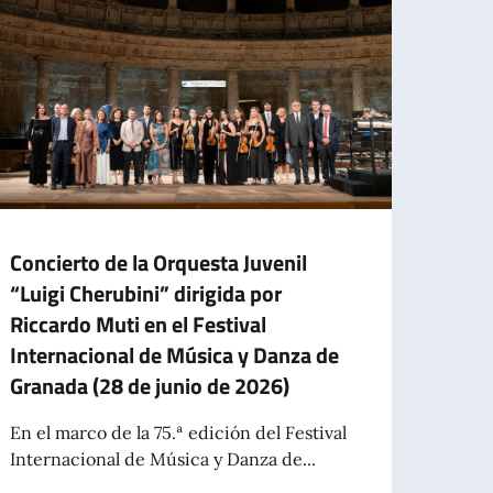
Concierto de la Orquesta Juvenil
Prese
“Luigi Cherubini” dirigida por
«Bar
Riccardo Muti en el Festival
itali
Internacional de Música y Danza de
pers
Granada (28 de junio de 2026)
El em
acogi
En el marco de la 75.ª edición del Festival
del «
Internacional de Música y Danza de...