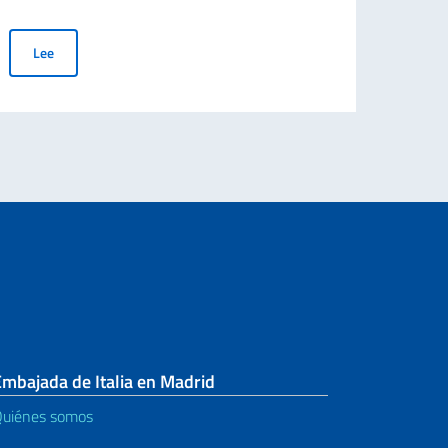
Le
Concierto de la Orquesta Juvenil “Luigi Cherubini” dirigida por Ri
Lee
IANTES EXTRANJEROS E ITALIANOS RESIDENTES EN EL EXTRANJERO (IRE
mbajada de Italia en Madrid
uiénes somos