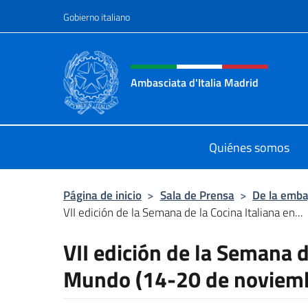
Saltar al contenido
Gobierno italiano
Encabezado del sitio web,
Ambasciata d'Italia Madrid
Il sito ufficiale dell'Ambasciata d'It
Quiénes somos
Página de inicio
>
Sala de Prensa
>
De la emba
VII edición de la Semana de la Cocina Italiana en...
VII edición de la Semana d
Mundo (14-20 de noviemb