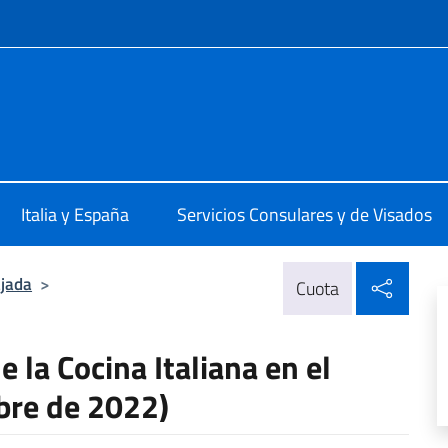
 redes sociales y menú
alia a Madrid
Italia y España
Servicios Consulares y de Visados
Compa
jada
>
Cuota
e la Cocina Italiana en el
re de 2022)