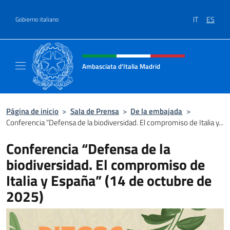
Saltar al contenido
IT
ES
Gobierno italiano
Encabezado del sitio web, redes
Ambasciata d'Italia Madrid
Il sito ufficiale dell'Ambasciata d'Italia a Ma
Página de inicio
>
Sala de Prensa
>
De la embajada
>
Conferencia “Defensa de la biodiversidad. El compromiso de Italia y...
Conferencia “Defensa de la
biodiversidad. El compromiso de
Italia y España” (14 de octubre de
2025)