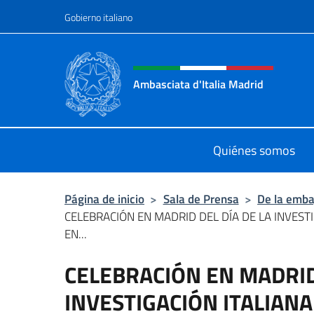
Saltar al contenido
Gobierno italiano
Encabezado del sitio web,
Ambasciata d'Italia Madrid
Il sito ufficiale dell'Ambasciata d'It
Quiénes somos
Página de inicio
>
Sala de Prensa
>
De la emba
CELEBRACIÓN EN MADRID DEL DÍA DE LA INVESTI
EN...
CELEBRACIÓN EN MADRID 
INVESTIGACIÓN ITALIANA