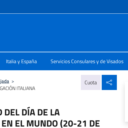
 redes sociales y menú
alia a Madrid
Italia y España
Servicios Consulares y de Visados
Compa
jada
>
Cuota
GACIÓN ITALIANA
DEL DÍA DE LA
 EN EL MUNDO (20-21 DE