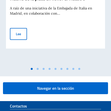
A raíz de una iniciativa de la Embajada de Italia en
Madrid, en colaboración con...
"Homenaje a Franco Battiato": inauguración en Madrid de la 
Lee
Navegar en la sección
Sezione footer
Contactos