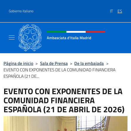
Saltar al contenido
IT
ES
Gobierno italiano
Encabezado del sitio web, redes
Ambasciata d'Italia Madrid
Il sito ufficiale dell'Ambasciata d'Italia a Ma
Página de inicio
>
Sala de Prensa
>
De la embajada
>
EVENTO CON EXPONENTES DE LA COMUNIDAD FINANCIERA
ESPAÑOLA (21 DE...
EVENTO CON EXPONENTES DE LA
COMUNIDAD FINANCIERA
ESPAÑOLA (21 DE ABRIL DE 2026)