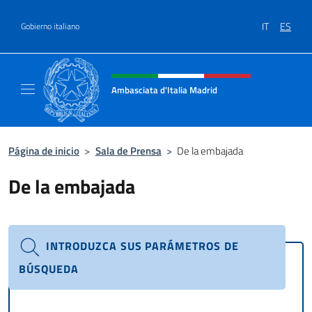
Saltar al contenido
IT
ES
Gobierno italiano
Encabezado del sitio web, redes
Ambasciata d'Italia Madrid
Il sito ufficiale dell'Ambasciata d'Italia a Ma
Página de inicio
>
Sala de Prensa
>
De la embajada
De la embajada
INTRODUZCA SUS PARÁMETROS DE
BÚSQUEDA