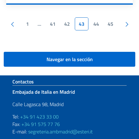
Paginación
Pagina anterior
1
…
41
42
43
44
45
Siguiente página
Navegar en la sección
Sezione footer
Contactos
Embajada de Italia en Madrid
Calle Lagasca 98, Madrid
Tel:
+34 91 423 33 00
Fax:
+34 91 575 77 76
E-mail:
segreteria.ambmadrid@esteri.it