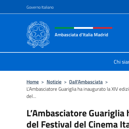
Salta al contenuto
Governo Italiano
Intestazione sito, social 
Ambasciata d'Italia Madrid
Il sito ufficiale dell'Ambasciata d'It
Chi si
Home
>
Notizie
>
Dall’Ambasciata
>
L’Ambasciatore Guariglia ha inaugurato la XIV ediz
del...
L’Ambasciatore Guariglia 
del Festival del Cinema It