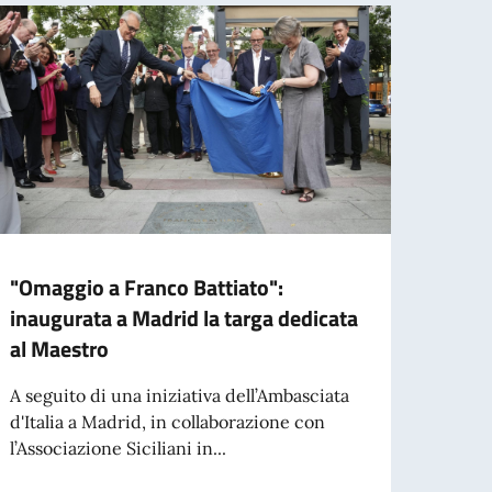
"Omaggio a Franco Battiato":
BORS
inaugurata a Madrid la targa dedicata
GOVE
al Maestro
STRA
ALL’
A seguito di una iniziativa dell’Ambasciata
d'Italia a Madrid, in collaborazione con
01.07.
l’Associazione Siciliani in...
studi
l'ann