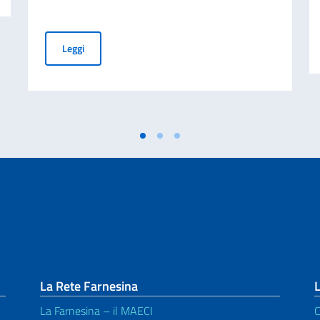
SCUOLA STATALE ITALIANA DI MADRID – AVVISI DI S
Leggi
La Rete Farnesina
L
La Farnesina – il MAECI
C