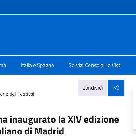
e menù
alia a Madrid
amo
Italia e Spagna
Servizi Consolari e Visti
Condi
Condividi
ione del Festival
ha inaugurato la XIV edizione
aliano di Madrid