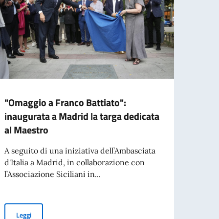
"Omaggio a Franco Battiato":
BORS
inaugurata a Madrid la targa dedicata
GOVE
al Maestro
STRA
ALL’
A seguito di una iniziativa dell’Ambasciata
d'Italia a Madrid, in collaborazione con
01.07.
l’Associazione Siciliani in...
studi
l'ann
"Omaggio a Franco Battiato": inaugurata a Madrid la targa dedic
Leggi