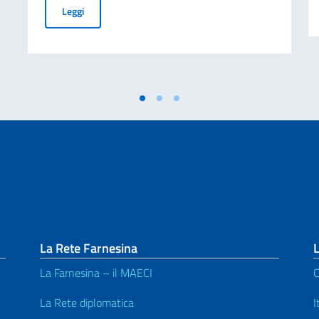
SCUOLA STATALE ITALIANA DI MADRID – AVVISI DI S
Leggi
La Rete Farnesina
L
La Farnesina – il MAECI
C
La Rete diplomatica
I