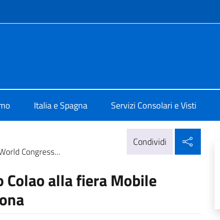
e menù
alia a Madrid
amo
Italia e Spagna
Servizi Consolari e Visti
Condi
Condividi
 World Congress...
o Colao alla fiera Mobile
lona