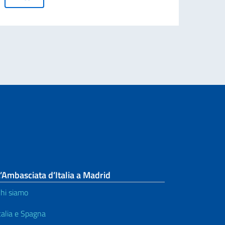
ELEZIONE DI PERSONALE DOCENTE
Leg
’Ambasciata d’Italia a Madrid
hi siamo
talia e Spagna