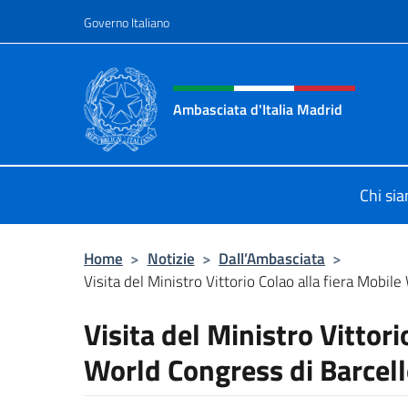
Salta al contenuto
Governo Italiano
Intestazione sito, social 
Ambasciata d'Italia Madrid
Il sito ufficiale dell'Ambasciata d'It
Chi si
Home
>
Notizie
>
Dall’Ambasciata
>
Visita del Ministro Vittorio Colao alla fiera Mobile
Visita del Ministro Vittori
World Congress di Barcel