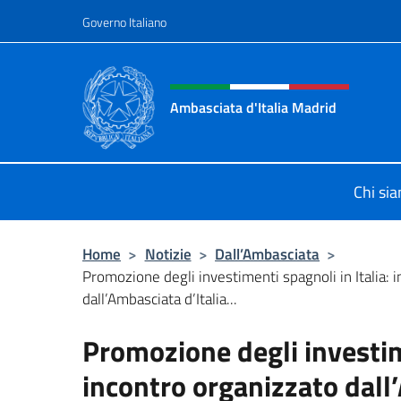
Salta al contenuto
Governo Italiano
Intestazione sito, social 
Ambasciata d'Italia Madrid
Il sito ufficiale dell'Ambasciata d'It
Chi si
Home
>
Notizie
>
Dall’Ambasciata
>
Promozione degli investimenti spagnoli in Italia: 
dall’Ambasciata d’Italia...
Promozione degli investime
incontro organizzato dall