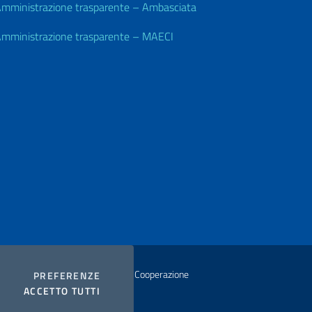
mministrazione trasparente – Ambasciata
mministrazione trasparente – MAECI
istero degli Affari Esteri e della Cooperazione
COOKIES
PREFERENZE
I COOKIES
ACCETTO TUTTI