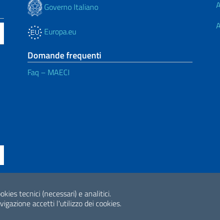
A
Governo Italiano
A
Europa.eu
Domande frequenti
Faq – MAECI
okies tecnici (necessari) e analitici.
ne di accessibilità
2026 Copyright Min
gazione accetti l'utilizzo dei cookies.
Internazionale