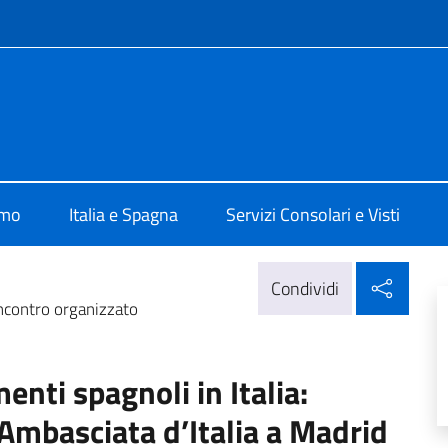
e menù
alia a Madrid
amo
Italia e Spagna
Servizi Consolari e Visti
Condi
Condividi
incontro organizzato
nti spagnoli in Italia:
’Ambasciata d’Italia a Madrid