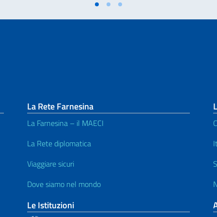
La Rete Farnesina
L
La Farnesina – il MAECI
C
La Rete diplomatica
I
Viaggiare sicuri
S
Dove siamo nel mondo
N
Le Istituzioni