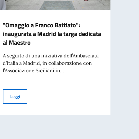
"Omaggio a Franco Battiato":
BORS
inaugurata a Madrid la targa dedicata
GOVE
al Maestro
STRA
ALL’
A seguito di una iniziativa dell’Ambasciata
d'Italia a Madrid, in collaborazione con
01.07.
l’Associazione Siciliani in...
studi
l'ann
"Omaggio a Franco Battiato": inaugurata a Madrid la targa dedic
Leggi
ELEZIONE DI PERSONALE DOCENTE
Leg