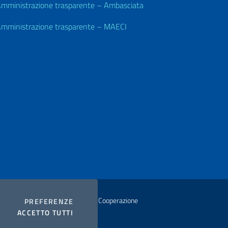
mministrazione trasparente – Ambasciata
mministrazione trasparente – MAECI
istero degli Affari Esteri e della Cooperazione
COOKIES
PREFERENZE
I COOKIES
ACCETTO TUTTI