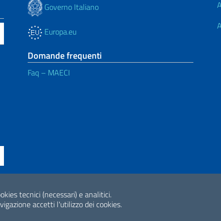
A
Governo Italiano
A
Europa.eu
Domande frequenti
Faq – MAECI
okies tecnici (necessari) e analitici.
ne di accessibilità
2026 Copyright Min
gazione accetti l'utilizzo dei cookies.
Internazionale