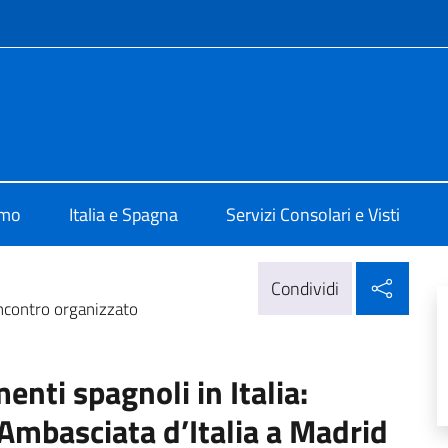
e menù
alia a Madrid
amo
Italia e Spagna
Servizi Consolari e Visti
Condi
Condividi
incontro organizzato
nti spagnoli in Italia:
’Ambasciata d’Italia a Madrid