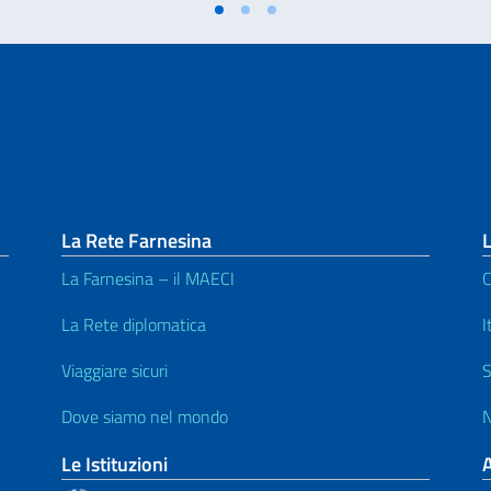
La Rete Farnesina
L
La Farnesina – il MAECI
C
La Rete diplomatica
I
Viaggiare sicuri
S
Dove siamo nel mondo
N
Le Istituzioni