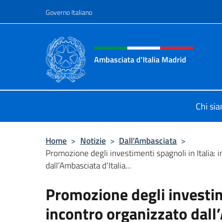
Salta al contenuto
Governo Italiano
Intestazione sito, social 
Ambasciata d'Italia Madrid
Il sito ufficiale dell'Ambasciata d'It
Chi si
Home
>
Notizie
>
Dall’Ambasciata
>
Promozione degli investimenti spagnoli in Italia: 
dall’Ambasciata d’Italia...
Promozione degli investime
incontro organizzato dall