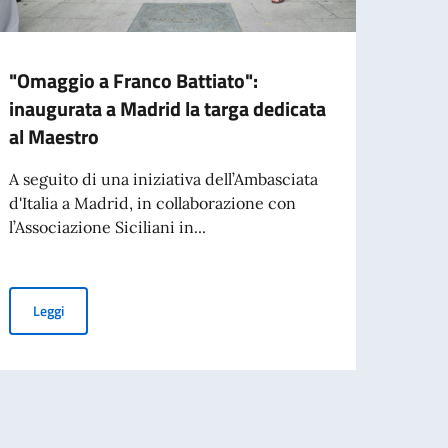
"Omaggio a Franco Battiato":
BORS
inaugurata a Madrid la targa dedicata
GOVE
al Maestro
STRA
ALL’
A seguito di una iniziativa dell’Ambasciata
d'Italia a Madrid, in collaborazione con
01.07.
l’Associazione Siciliani in...
studi
l'ann
"Omaggio a Franco Battiato": inaugurata a Madrid la targa dedic
Leggi
ELEZIONE DI PERSONALE DOCENTE
Leg