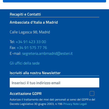
Sezione footer
Recapiti e Contatti
Ambasciata d’Italia a Madrid
Calle Lagasca 98, Madrid
Tel:
+34 91 423 33 00
Fax:
+34 91 575 77 76
E-mail:
segreteria.ambmadrid@esteri.it
Gli uffici della sede
Iscriviti alla nostra Newsletter
Inserisci la tua email
Accettazione GDPR
Autorizzo il trattamento dei miei dati personali ai sensi del GDPR e del
Decreto Legislativo 30 giugno 2003, n.196
Privacy
Note Legali