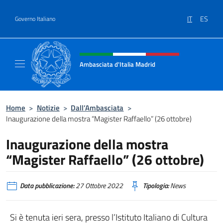
Salta al contenuto
IT
ES
Governo Italiano
Intestazione sito, social e menù
Ambasciata d'Italia Madrid
Il sito ufficiale dell'Ambasciata d'Italia a Ma
Home
>
Notizie
>
Dall’Ambasciata
>
Inaugurazione della mostra “Magister Raffaello” (26 ottobre)
Inaugurazione della mostra
“Magister Raffaello” (26 ottobre)
Data pubblicazione:
27 Ottobre 2022
Tipologia:
News
Si è tenuta ieri sera, presso l’Istituto Italiano di Cultura