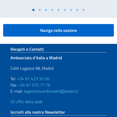
Naviga nella sezione
Sezione footer
Recapiti e Contatti
Ambasciata d’Italia a Madrid
Calle Lagasca 98, Madrid
Tel:
+34 91 423 33 00
Fax:
+34 91 575 77 76
E-mail:
segreteria.ambmadrid@esteri.it
Gli uffici della sede
Iscriviti alla nostra Newsletter