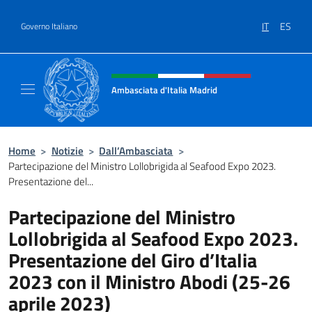
Salta al contenuto
IT
ES
Governo Italiano
Intestazione sito, social e menù
Ambasciata d'Italia Madrid
Il sito ufficiale dell'Ambasciata d'Italia a Ma
Home
>
Notizie
>
Dall’Ambasciata
>
Partecipazione del Ministro Lollobrigida al Seafood Expo 2023.
Presentazione del...
Partecipazione del Ministro
Lollobrigida al Seafood Expo 2023.
Presentazione del Giro d’Italia
2023 con il Ministro Abodi (25-26
aprile 2023)