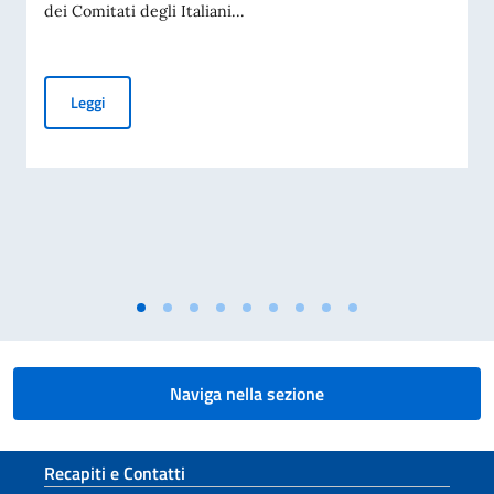
dei Comitati degli Italiani...
Elezioni dei COMITES 2026
Leggi
Naviga nella sezione
Sezione footer
Recapiti e Contatti