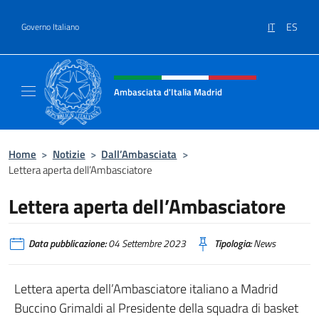
Salta al contenuto
IT
ES
Governo Italiano
Intestazione sito, social e menù
Ambasciata d'Italia Madrid
Il sito ufficiale dell'Ambasciata d'Italia a Ma
Home
>
Notizie
>
Dall’Ambasciata
>
Lettera aperta dell’Ambasciatore
Lettera aperta dell’Ambasciatore
Data pubblicazione:
04 Settembre 2023
Tipologia:
News
Lettera aperta dell’Ambasciatore italiano a Madrid
Buccino Grimaldi al Presidente della squadra di basket