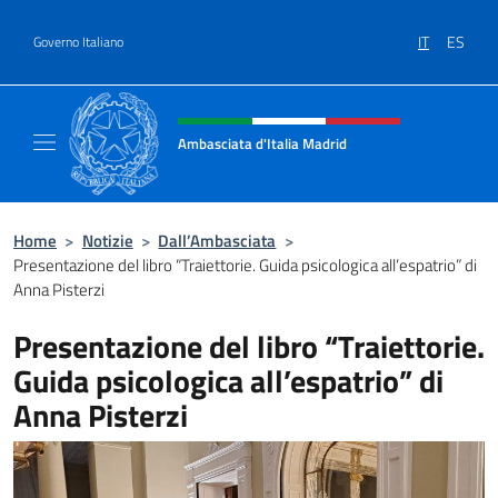
Salta al contenuto
IT
ES
Governo Italiano
Intestazione sito, social e menù
Ambasciata d'Italia Madrid
Il sito ufficiale dell'Ambasciata d'Italia a Ma
Home
>
Notizie
>
Dall’Ambasciata
>
Presentazione del libro “Traiettorie. Guida psicologica all’espatrio” di
Anna Pisterzi
Presentazione del libro “Traiettorie.
Guida psicologica all’espatrio” di
Anna Pisterzi