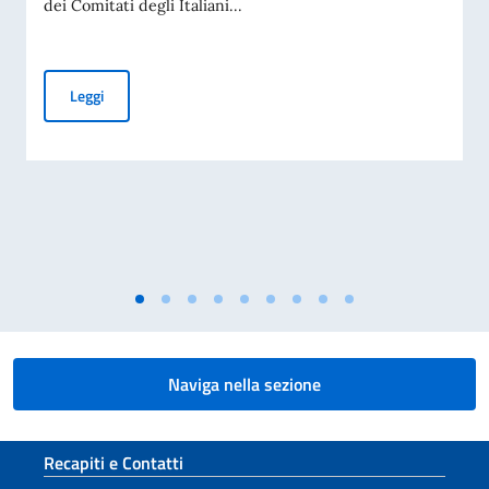
dei Comitati degli Italiani...
Elezioni dei COMITES 2026
Leggi
Naviga nella sezione
Sezione footer
Recapiti e Contatti