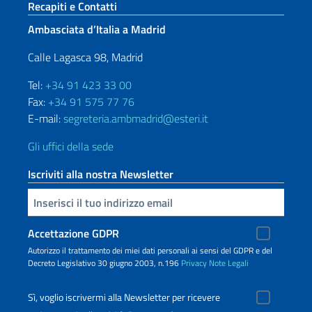
Sezione footer
Recapiti e Contatti
Ambasciata d’Italia a Madrid
Calle Lagasca 98, Madrid
Tel:
+34 91 423 33 00
Fax:
+34 91 575 77 76
E-mail:
segreteria.ambmadrid@esteri.it
Gli uffici della sede
Iscriviti alla nostra Newsletter
Inserisci la tua email
Accettazione GDPR
Autorizzo il trattamento dei miei dati personali ai sensi del GDPR e del
Decreto Legislativo 30 giugno 2003, n.196
Privacy
Note Legali
Sì, voglio iscrivermi alla Newsletter per ricevere