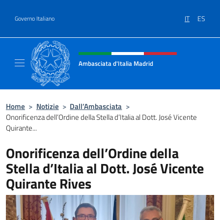
Salta al contenuto
IT
ES
Governo Italiano
Intestazione sito, social e menù
Ambasciata d'Italia Madrid
Il sito ufficiale dell'Ambasciata d'Italia a Ma
Home
>
Notizie
>
Dall’Ambasciata
>
Onorificenza dell’Ordine della Stella d’Italia al Dott. José Vicente
Quirante...
Onorificenza dell’Ordine della
Stella d’Italia al Dott. José Vicente
Quirante Rives