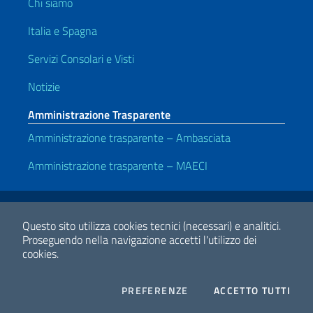
Chi siamo
Italia e Spagna
Servizi Consolari e Visti
Notizie
Amministrazione Trasparente
Amministrazione trasparente – Ambasciata
Amministrazione trasparente – MAECI
Link Utili
Note legali
Privacy e cookie policy
Dichiarazione di accessibilità
Questo sito utilizza cookies tecnici (necessari) e analitici.
Proseguendo nella navigazione accetti l'utilizzo dei
cookies.
2026 Copyright Ministero degli Affari Esteri e della Cooperazione
Internazionale
COOKIES
I CO
PREFERENZE
ACCETTO TUTTI
Facebook
Twitter
Whatsapp