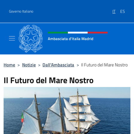
Salta al contenuto
IT
ES
Governo Italiano
Intestazione sito, social e menù
Ambasciata d'Italia Madrid
Il sito ufficiale dell'Ambasciata d'Italia a Ma
Home
>
Notizie
>
Dall’Ambasciata
>
Il Futuro del Mare Nostro
Il Futuro del Mare Nostro