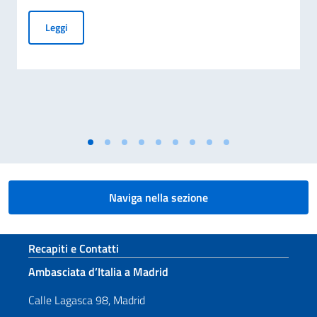
Assistenza consolare per i cittadini Italiani in Spagna
Leggi
Naviga nella sezione
Sezione footer
Recapiti e Contatti
Ambasciata d’Italia a Madrid
Calle Lagasca 98, Madrid