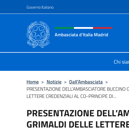
Salta al contenuto
Governo Italiano
Intestazione sito, social 
Ambasciata d'Italia Madrid
Il sito ufficiale dell'Ambasciata d'It
Chi si
Home
>
Notizie
>
Dall’Ambasciata
>
PRESENTAZIONE DELL’AMBASCIATORE BUCCINO G
LETTERE CREDENZIALI AL CO-PRINCIPE DI...
PRESENTAZIONE DELL’A
GRIMALDI DELLE LETTERE