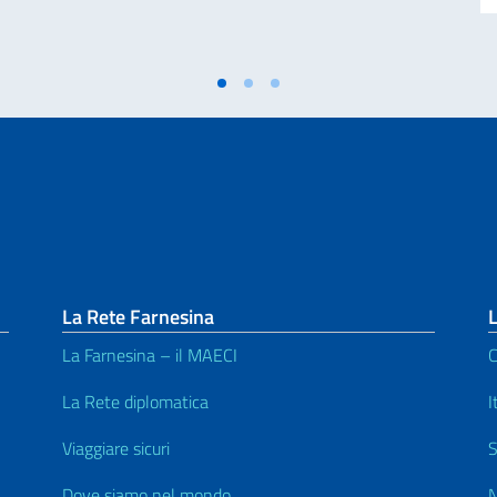
La Rete Farnesina
L
La Farnesina – il MAECI
C
La Rete diplomatica
I
Viaggiare sicuri
S
Dove siamo nel mondo
N