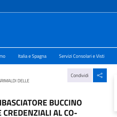
e menù
alia a Madrid
amo
Italia e Spagna
Servizi Consolari e Visti
Condi
Condividi
RIMALDI DELLE
MBASCIATORE BUCCINO
 CREDENZIALI AL CO-