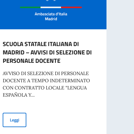
SCUOLA STATALE ITALIANA DI
"Oma
MADRID – AVVISI DI SELEZIONE DI
inaug
PERSONALE DOCENTE
al M
AVVISO DI SELEZIONE DI PERSONALE
A segu
DOCENTE A TEMPO INDETERMINATO
d'Ital
CON CONTRATTO LOCALE “LENGUA
l’Asso
ESPAÑOLA Y...
Leg
SCUOLA STATALE ITALIANA DI MADRID – AVVISI DI SELEZIONE
Leggi