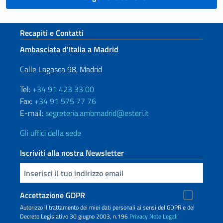
Sezione footer
Recapiti e Contatti
Ambasciata d’Italia a Madrid
Calle Lagasca 98, Madrid
Tel:
+34 91 423 33 00
Fax:
+34 91 575 77 76
E-mail:
segreteria.ambmadrid@esteri.it
Gli uffici della sede
Iscriviti alla nostra Newsletter
Inserisci la tua email
Accettazione GDPR
Autorizzo il trattamento dei miei dati personali ai sensi del GDPR e del
Decreto Legislativo 30 giugno 2003, n.196
Privacy
Note Legali