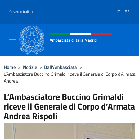
Salta al contenuto
IT
ES
Governo Italiano
Intestazione sito, social e menù
Ambasciata d'Italia Madrid
Il sito ufficiale dell'Ambasciata d'Italia a Ma
Home
>
Notizie
>
Dall’Ambasciata
>
L’Ambasciatore Buccino Grimaldi riceve il Generale di Corpo d’Armata
Andrea...
L’Ambasciatore Buccino Grimaldi
riceve il Generale di Corpo d’Armata
Andrea Rispoli