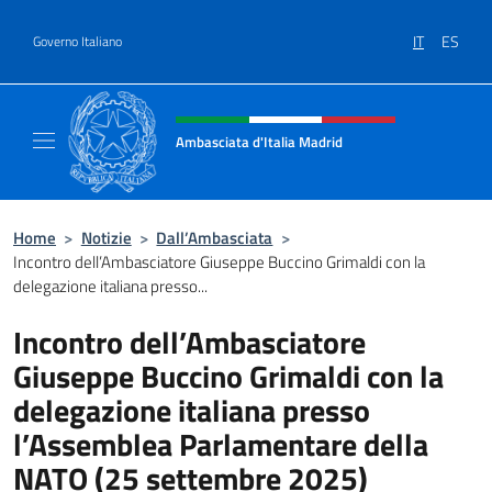
Salta al contenuto
IT
ES
Governo Italiano
Intestazione sito, social e menù
Ambasciata d'Italia Madrid
Il sito ufficiale dell'Ambasciata d'Italia a Ma
Home
>
Notizie
>
Dall’Ambasciata
>
Incontro dell’Ambasciatore Giuseppe Buccino Grimaldi con la
delegazione italiana presso...
Incontro dell’Ambasciatore
Giuseppe Buccino Grimaldi con la
delegazione italiana presso
l’Assemblea Parlamentare della
NATO (25 settembre 2025)