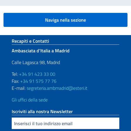
Naviga nella sezione
Sezione footer
Recapiti e Contatti
Ambasciata d’Italia a Madrid
Calle Lagasca 98, Madrid
Tel:
+34 91 423 33 00
Fax:
+34 91 575 77 76
E-mail:
segreteria.ambmadrid@esteri.it
Gli uffici della sede
Iscriviti alla nostra Newsletter
Inserisci la tua email