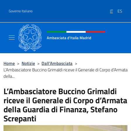
Salta al contenuto
IT
ES
Governo Italiano
Intestazione sito, social e menù
Ambasciata d'Italia Madrid
Il sito ufficiale dell'Ambasciata d'Italia a Ma
Home
>
Notizie
>
Dall’Ambasciata
>
L’Ambasciatore Buccino Grimaldi riceve il Generale di Corpo d’Armata
della...
L’Ambasciatore Buccino Grimaldi
riceve il Generale di Corpo d’Armata
della Guardia di Finanza, Stefano
Screpanti