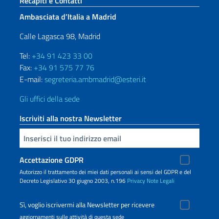
Sezione footer
Recapiti e Contatti
Ambasciata d’Italia a Madrid
Calle Lagasca 98, Madrid
Tel:
+34 91 423 33 00
Fax:
+34 91 575 77 76
E-mail:
segreteria.ambmadrid@esteri.it
Gli uffici della sede
Iscriviti alla nostra Newsletter
Inserisci la tua email
Accettazione GDPR
Autorizzo il trattamento dei miei dati personali ai sensi del GDPR e del
Decreto Legislativo 30 giugno 2003, n.196
Privacy
Note Legali
Sì, voglio iscrivermi alla Newsletter per ricevere
aggiornamenti sulle attività di questa sede