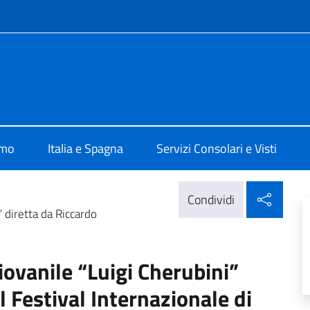
e menù
alia a Madrid
amo
Italia e Spagna
Servizi Consolari e Visti
Condi
Condividi
” diretta da Riccardo
iovanile “Luigi Cherubini”
l Festival Internazionale di