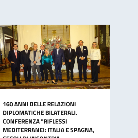
160 ANNI DELLE RELAZIONI
Prese
DIPLOMATICHE BILATERALI.
sinfo
CONFERENZA "RIFLESSI
Scala
MEDITERRANEI: ITALIA E SPAGNA,
L’Amb