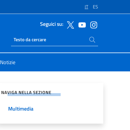
IT
ES
Seguici su:
Cerca nel sito
Ricerca sito live
Notizie
vidi sui Social Network
NAVIGA NELLA SEZIONE
Multimedia