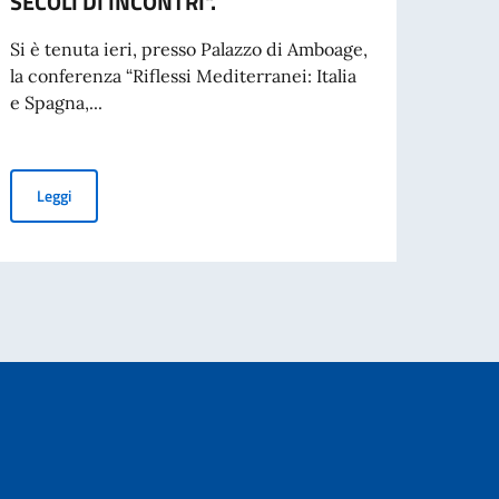
SECOLI DI INCONTRI".
ha pa
presen
Si è tenuta ieri, presso Palazzo di Amboage,
sinfo
la conferenza “Riflessi Mediterranei: Italia
e Spagna,...
Leg
ernazionale di Musica e Danza di Granada con il Maggio Musicale Fiorentino, 
160 ANNI DELLE RELAZIONI DIPLOMATICHE BILATERALI. CONFER
Leggi