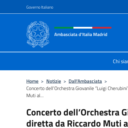
Salta al contenuto
Governo Italiano
Intestazione sito, social 
Ambasciata d'Italia Madrid
Il sito ufficiale dell'Ambasciata d'It
Chi si
Home
>
Notizie
>
Dall’Ambasciata
>
Concerto dell’Orchestra Giovanile “Luigi Cherubini
Muti al...
Concerto dell’Orchestra G
diretta da Riccardo Muti a