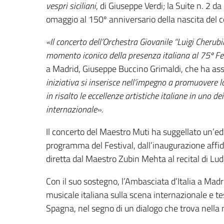
vespri siciliani
, di Giuseppe Verdi; la Suite n. 2 da
omaggio al 150º anniversario della nascita del 
«Il concerto dell’Orchestra Giovanile “Luigi Cherub
momento iconico della presenza italiana al 75º Fe
a Madrid, Giuseppe Buccino Grimaldi, che ha assi
iniziativa si inserisce nell’impegno a promuovere l
in risalto le eccellenze artistiche italiane in uno dei
internazionale».
Il concerto del Maestro Muti ha suggellato un’ediz
programma del Festival, dall’inaugurazione affi
diretta dal Maestro Zubin Mehta al recital di Lu
Con il suo sostegno, l’Ambasciata d’Italia a Madri
musicale italiana sulla scena internazionale e test
Spagna, nel segno di un dialogo che trova nella m