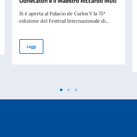
Odhecaton e il Maestro Riccardo Muti
Si è aperta al Palacio de Carlos V la 75ª
edizione del Festival Internazionale di...
id la targa dedicata al Maestro
L'Italia protagonista alla 75ª edizione del Festival Int
Leggi