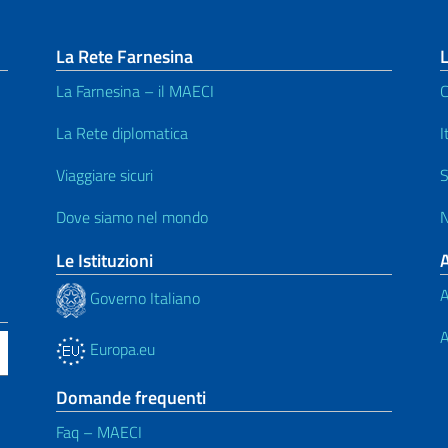
La Rete Farnesina
L
La Farnesina – il MAECI
C
La Rete diplomatica
I
Viaggiare sicuri
S
Dove siamo nel mondo
N
Le Istituzioni
A
Governo Italiano
A
Europa.eu
Domande frequenti
Faq – MAECI