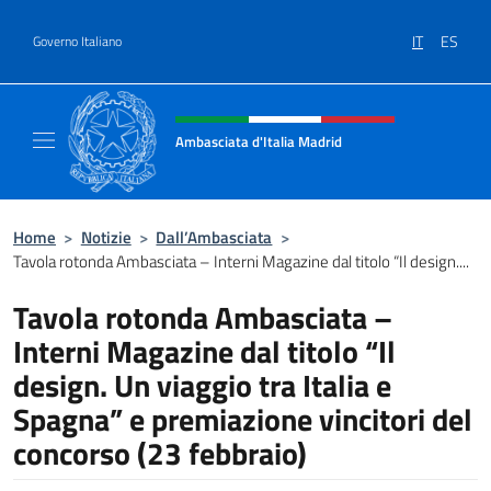
Salta al contenuto
IT
ES
Governo Italiano
Intestazione sito, social e menù
Ambasciata d'Italia Madrid
Il sito ufficiale dell'Ambasciata d'Italia a Ma
Home
>
Notizie
>
Dall’Ambasciata
>
Tavola rotonda Ambasciata – Interni Magazine dal titolo “Il design....
Tavola rotonda Ambasciata –
Interni Magazine dal titolo “Il
design. Un viaggio tra Italia e
Spagna” e premiazione vincitori del
concorso (23 febbraio)