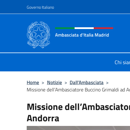
Salta al contenuto
Governo Italiano
Intestazione sito, social 
Ambasciata d'Italia Madrid
Il sito ufficiale dell'Ambasciata d'It
Chi si
Home
>
Notizie
>
Dall’Ambasciata
>
Missione dell’Ambasciatore Buccino Grimaldi ad A
Missione dell’Ambasciato
Andorra