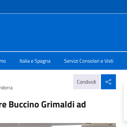
e menù
alia a Madrid
amo
Italia e Spagna
Servizi Consolari e Visti
Condi
Condividi
ndorra
re Buccino Grimaldi ad