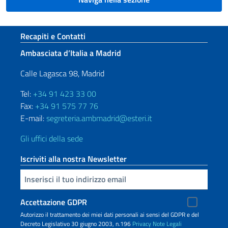
Sezione footer
Recapiti e Contatti
Ambasciata d’Italia a Madrid
Calle Lagasca 98, Madrid
Tel:
+34 91 423 33 00
Fax:
+34 91 575 77 76
E-mail:
segreteria.ambmadrid@esteri.it
Gli uffici della sede
Iscriviti alla nostra Newsletter
Inserisci la tua email
Accettazione GDPR
Autorizzo il trattamento dei miei dati personali ai sensi del GDPR e del
Decreto Legislativo 30 giugno 2003, n.196
Privacy
Note Legali