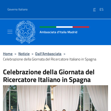
Salta al contenuto
IT
ES
Governo Italiano
Intestazione sito, social e menù
Ambasciata d'Italia Madrid
Il sito ufficiale dell'Ambasciata d'Italia a Ma
Home
>
Notizie
>
Dall’Ambasciata
>
Celebrazione della Giornata del Ricercatore Italiano in Spagna
Celebrazione della Giornata del
Ricercatore Italiano in Spagna