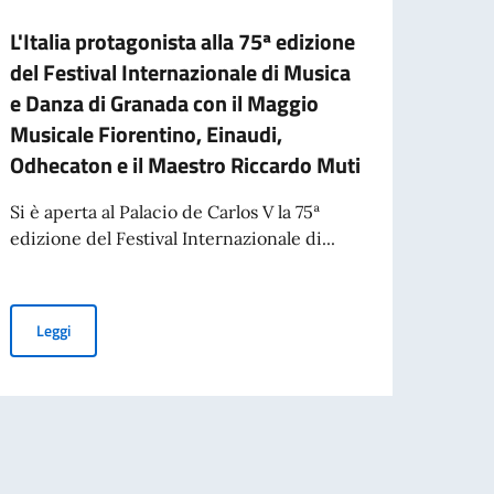
L'Italia protagonista alla 75ª edizione
160 
del Festival Internazionale di Musica
DIPL
e Danza di Granada con il Maggio
CONF
Musicale Fiorentino, Einaudi,
MEDI
Odhecaton e il Maestro Riccardo Muti
SECO
Si è aperta al Palacio de Carlos V la 75ª
Si è t
edizione del Festival Internazionale di...
la con
e Spag
L'Italia protagonista alla 75ª edizione del Festival Internaziona
Leggi
etta da Riccardo Muti al Festival Internazionale di Musica e Danza di Granad
Leg