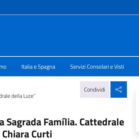
e menù
alia a Madrid
amo
Italia e Spagna
Servizi Consolari e Visti
Condi
Condividi
drale della Luce”
La Sagrada Família. Cattedrale
 Chiara Curti