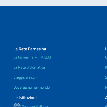
La Rete Farnesina
L
La Farnesina – il MAECI
C
La Rete diplomatica
I
Viaggiare sicuri
S
Dove siamo nel mondo
N
Le Istituzioni
A
Governo Italiano