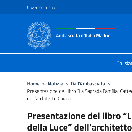
Salta al contenuto
Governo Italiano
Intestazione sito, social 
Ambasciata d'Italia Madrid
Il sito ufficiale dell'Ambasciata d'It
Chi si
Home
>
Notizie
>
Dall’Ambasciata
>
Presentazione del libro “La Sagrada Família. Catte
dell’architetto Chiara...
Presentazione del libro “
della Luce” dell’architetto