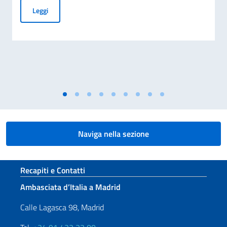
Business Insights from Italy
Leggi
Naviga nella sezione
Sezione footer
Recapiti e Contatti
Ambasciata d’Italia a Madrid
Calle Lagasca 98, Madrid