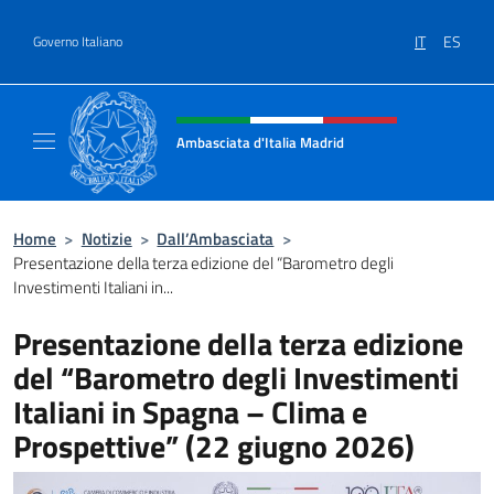
Salta al contenuto
IT
ES
Governo Italiano
Intestazione sito, social e menù
Ambasciata d'Italia Madrid
Il sito ufficiale dell'Ambasciata d'Italia a Ma
Home
>
Notizie
>
Dall’Ambasciata
>
Presentazione della terza edizione del “Barometro degli
Investimenti Italiani in...
Presentazione della terza edizione
del “Barometro degli Investimenti
Italiani in Spagna – Clima e
Prospettive” (22 giugno 2026)