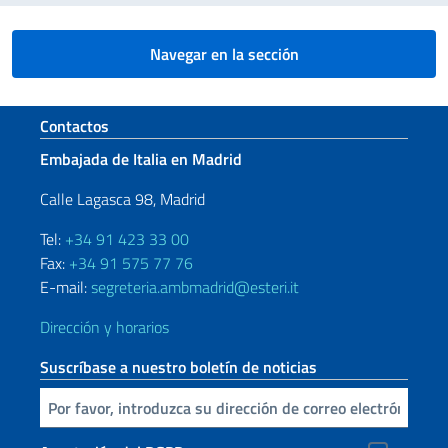
Navegar en la sección
Sezione footer
Contactos
Embajada de Italia en Madrid
Calle Lagasca 98, Madrid
Tel:
+34 91 423 33 00
Fax:
+34 91 575 77 76
E-mail:
segreteria.ambmadrid@esteri.it
Dirección y horarios
Suscríbase a nuestro boletín de noticias
Inserta tu correo electronico