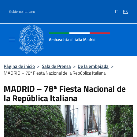
Saltar al contenido
IT
ES
Gobierno italiano
Encabezado del sitio web, redes
Ambasciata d'Italia Madrid
Il sito ufficiale dell'Ambasciata d'Italia a Ma
Página de inicio
>
Sala de Prensa
>
De la embajada
>
MADRID – 78ª Fiesta Nacional de la República Italiana
MADRID – 78ª Fiesta Nacional de
la República Italiana