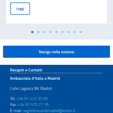
Presentazione della terza edizione del "Barometro degli Inv
Leggi
Naviga nella sezione
Sezione footer
Recapiti e Contatti
Ambasciata d’Italia a Madrid
Calle Lagasca 98, Madrid
Tel:
+34 91 423 33 00
Fax:
+34 91 575 77 76
E-mail:
segreteria.ambmadrid@esteri.it