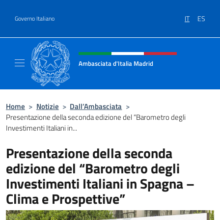
Salta al contenuto
IT
ES
Governo Italiano
Intestazione sito, social e menù
Ambasciata d'Italia Madrid
Il sito ufficiale dell'Ambasciata d'Italia a Ma
Home
>
Notizie
>
Dall’Ambasciata
>
Presentazione della seconda edizione del “Barometro degli
Investimenti Italiani in...
Presentazione della seconda
edizione del “Barometro degli
Investimenti Italiani in Spagna –
Clima e Prospettive”